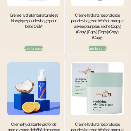
Crème hydratante naturelle et
Crème hydratante profonde
biologique pour le visage pour
pour le visage de bébé de marque
bébé OEM
privée pour peau sèche (Copy)
(Copy) (Copy) (Copy) (Copy)
(Copy)
Lire la suite
Lire la suite
Crème hydratante profonde
Crème hydratante profonde
pour le visage de bébé de marque
pour le visage de bébé de marque