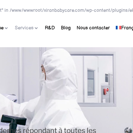
t" in
/www/wwwroot/xiranbabycare.com/wp-content/plugins/el
ue
Services
R&D
Blog
Nous contacter
Franç
dernes répondant à toutes les