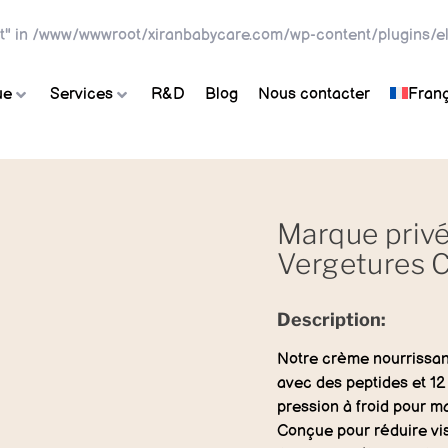
t" in
/www/wwwroot/xiranbabycare.com/wp-content/plugins/el
ue
Services
R&D
Blog
Nous contacter
Franç
Marque priv
Vergetures 
Description:
Notre crème nourrissan
avec des peptides et 12 
pression à froid pour m
Conçue pour réduire vi