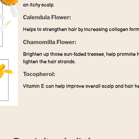
an itchy scalp.
Calendula Flower:
Helps to strengthen hair by increasing collagen form
Chamomilla Flower:
Brighten up those sun-faded tresses, help promote ha
lighten the hair strands.
Tocopherol:
Vitamin E can help improve overall scalp and hair hea