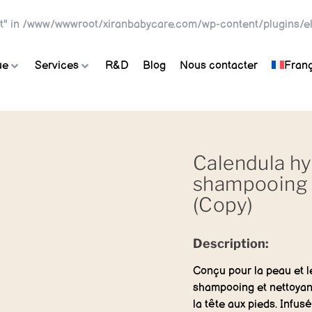
t" in
/www/wwwroot/xiranbabycare.com/wp-content/plugins/el
ue
Services
R&D
Blog
Nous contacter
Franç
Calendula hy
shampooing 
(Copy)
Description:
Conçu pour la peau et l
shampooing et nettoyant
la tête aux pieds. Infus