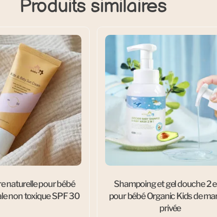
Produits similaires
e naturelle pour bébé
Shampoing et gel douche 2 e
le non toxique SPF 30
pour bébé Organic Kids de ma
privée