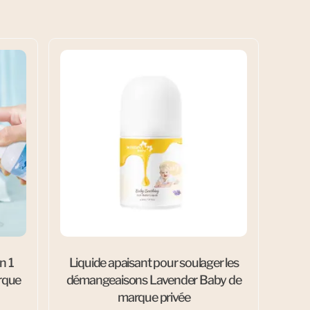
n 1
Liquide apaisant pour soulager les
rque
démangeaisons Lavender Baby de
marque privée