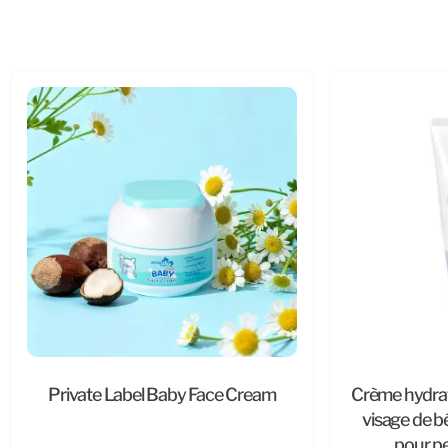
Private Label Baby Face Cream
Crème hydrat
visage de b
pour p