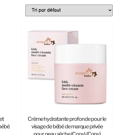
et
Crème hydratante profonde pour le
 bébé
visage de bébé de marque privée
pour peau sèche (Copy) (Copy)