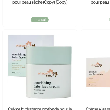
pour peau sèche (Copy) (Copy)
pour peau 
Lire la suite
Crème hydratante profonde pour le
Crème Visage 