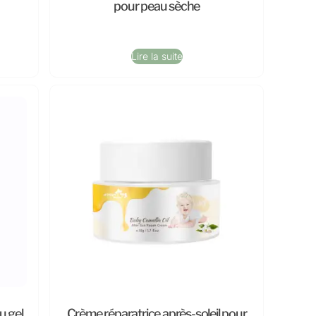
pour peau sèche
Lire la suite
u gel
Crème réparatrice après-soleil pour