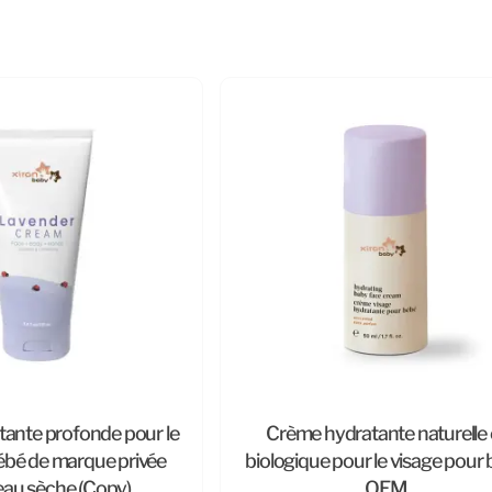
ante profonde pour le
Crème hydratante naturelle 
ébé de marque privée
biologique pour le visage pour
eau sèche (Copy)
OEM