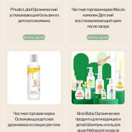
Private Label Органический
Частная торговая марка Масло
успокаивающий бальзам из
камелии Детский
детского окопника
восстанавливающий крем
после загара
Читать далее
Читать далее
Частная торговая марка
Xiran Baby Органические
Освежающая детская
продукты для младенцев и
дрожжевая эссенция для тела
детей Шампунь и гель для
душа Набор для ухода за