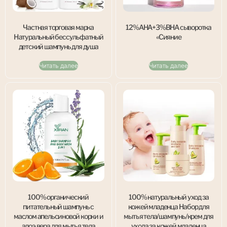
Частная торговая марка
12%AHA+3%BHA сыворотка
Натуральный бессульфатный
«Сияние
детский шампунь для душа
Читать далее
Читать далее
100% органический
100% натуральный уход за
питательный шампунь с
кожей младенца Набор для
маслом апельсиновой корки и
мытья тела/шампунь/крем для
алоэ вера для мытья тела
ухода за кожей младенца