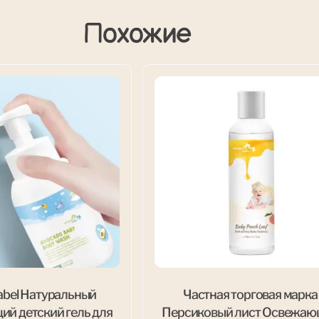
Похожие
Label Натуральный
Частная торговая марка
й детский гель для
Персиковый лист Освежаю