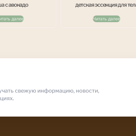
а с авокадо
детская эссенция для тел
итать далее
Читать далее
ь
учать свежую информацию, новости,
циях.