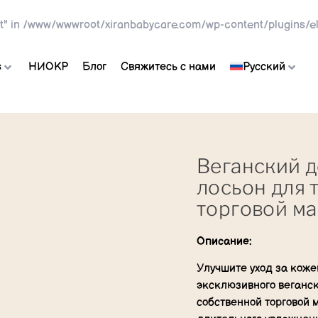
t" in
/www/wwwroot/xiranbabycare.com/wp-content/plugins/el
s
НИОКР
Блог
Свяжитесь с нами
Русский
Веганский 
лосьон для 
торговой м
Описание:
Улучшите уход за кож
эксклюзивного веганс
собственной торговой 