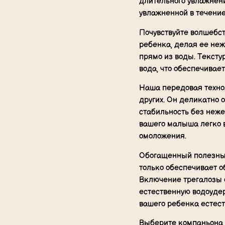
длительного увлажнени
увлажненной в течение
Почувствуйте волшебст
ребенка, делая ее не
прямо из воды. Тексту
вода, что обеспечивае
Наша передовая технол
других. Он деликатно
стабильность без неже
вашего малыша легко в
омоложения.
Обогащенный полезным
только обеспечивает о
Включение трегалозы 
естественную водоуде
вашего ребенка естес
Выберите компаньона п