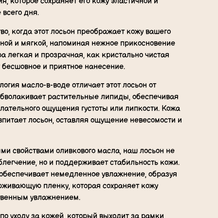
я, которое сохраняет его кожу эластичной и
 всего дня.
во, когда этот лосьон преображает кожу вашего
жной и мягкой, напоминая нежное прикосновение
ра легкая и прозрачная, как кристально чистая
т бесшовное и приятное нанесение.
огия масло-в-воде отличает этот лосьон от
 обволакивает растительные липиды, обеспечивая
лательного ощущения густоты или липкости. Кожа
питает лосьон, оставляя ощущение невесомости и
и свойствами оливкового масла, наш лосьон не
блегчение, но и поддерживает стабильность кожи.
обеспечивает немедленное увлажнение, образуя
рживающую пленку, которая сохраняет кожу
твенным увлажнением.
о уходу за кожей, который выходит за рамки