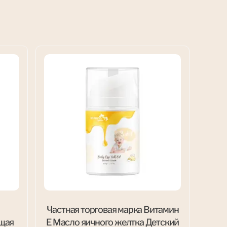
Частная торговая марка Витамин
щая
Е Масло яичного желтка Детский