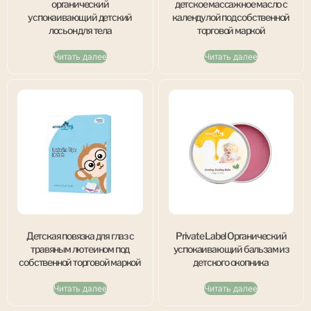
органический
детское массажное масло с
успокаивающий детский
календулой под собственной
лосьон для тела
торговой маркой
Читать далее
Читать далее
Детская повязка для глаз с
Private Label Органический
травяным лютеином под
успокаивающий бальзам из
собственной торговой маркой
детского окопника
Читать далее
Читать далее