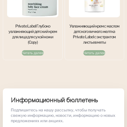
Private Label Глубоко
Увлажняющий крем с маслом
увлажняющий детский крем
детского яичного желтка
для лица для сухой кожи
Private Label с экстрактом
(Copy)
листьев мяты
Читать далее
Читать далее
Информационный бюллетень
Подпишитесь на нашу рассылку, чтобы получать
свежую информацию, новости, информацию о новых
предложениях или акциях.