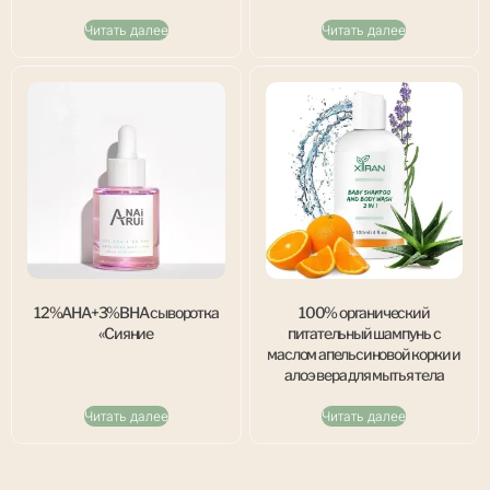
Читать далее
Читать далее
12%AHA+3%BHA сыворотка
100% органический
«Сияние
питательный шампунь с
маслом апельсиновой корки и
алоэ вера для мытья тела
Читать далее
Читать далее