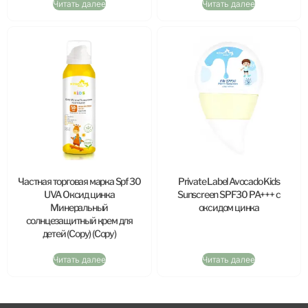
Читать далее
Читать далее
Частная торговая марка Spf 30
Private Label Avocado Kids
UVA Оксид цинка
Sunscreen SPF30 PA+++ с
Минеральный
оксидом цинка
солнцезащитный крем для
детей (Copy) (Copy)
Читать далее
Читать далее