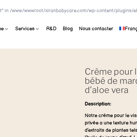
t" in
/www/wwwroot/xiranbabycare.com/wp-content/plugins/el
ue
Services
R&D
Blog
Nous contacter
Franç
Crème pour le
bébé de marq
d’aloe vera
Description:
Notre crème pour le vis
privée a une texture hum
d’extraits de plantes tels