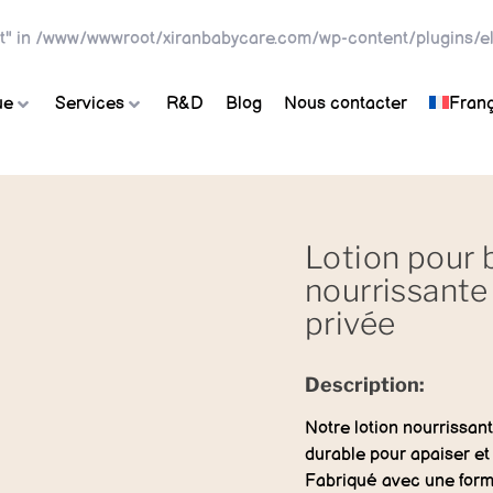
t" in
/www/wwwroot/xiranbabycare.com/wp-content/plugins/el
ue
Services
R&D
Blog
Nous contacter
Franç
Lotion pour 
nourrissante
privée
Description:
Notre lotion nourrissan
durable pour apaiser et 
Fabriqué avec une formu