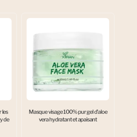
 les
Masque visage 100% pur gel d’aloe
y de
vera hydratant et apaisant