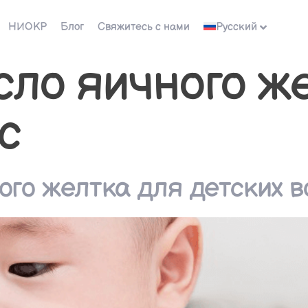
НИОКР
Блог
Свяжитесь с нами
Русский
ло яичного ж
с
го желтка для детских в