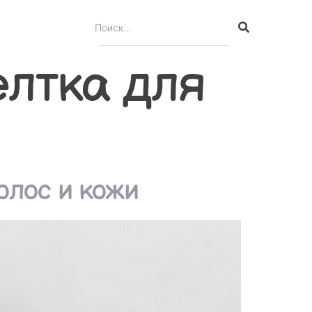
елтка для
олос и кожи