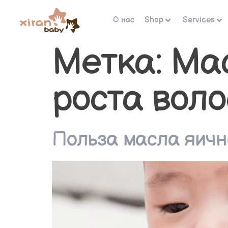
О нас
Shop
Services
Метка:
Мас
роста воло
Польза масла яично