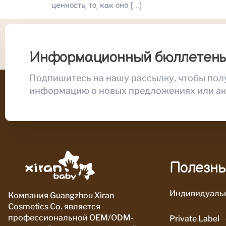
ценность, то, как оно […]
Информационный бюллетен
Подпишитесь на нашу рассылку, чтобы пол
информацию о новых предложениях или ак
Полезны
Индивидуальн
Компания Guangzhou Xiran
Cosmetics Co. является
профессиональной OEM/ODM-
Private Label