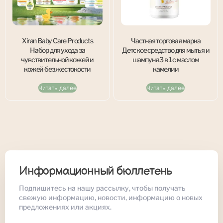
Xiran Baby Care Products
Частная торговая марка
Набор для ухода за
Детское средство для мытья и
чувствительной кожей и
шампуня 3 в 1 с маслом
кожей без жестокости
камелии
Читать далее
Читать далее
Информационный бюллетень
Подпишитесь на нашу рассылку, чтобы получать
свежую информацию, новости, информацию о новых
предложениях или акциях.