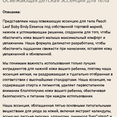
Освежающая детская эссенция для тела
Описание:
Представляем нашу освежающую эссенцию для тела Peach
Leaf Baby Body Essence под собственной торговой маркой,
нежное и успокаивающее решение, созданное для того, чтобы
обеспечить коже вашего малыша максимальный комфорт и
увлажнение. Наша формула деликатно разработана, чтобы
обеспечить ощущение свежести при нанесении, оставляя кожу
увлажненной и обновленной.
Мы понимаем важность использования только лучших
ингредиентов для нежной кожи вашего ребенка, поэтому наша
эссенция мягкая, не раздражающая и тщательно отобранная в
соответствии с высочайшими стандартами. Наша эссенция, не
содержащая спирта и пигментов, уделяет первостепенное
внимание благополучию кожи вашего ребенка, обеспечивая
безопасность и питание при каждом использовании.
Наша эссенция, обогащенная пятью основными питательными
веществами для ухода за кожей, включая экстракт календулы,
эссенцию листьев персика, аллантоин, деминсол SymCalmin* и