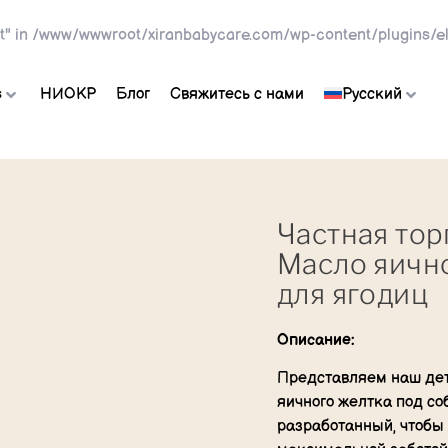
t" in
/www/wwwroot/xiranbabycare.com/wp-content/plugins/el
s
НИОКР
Блог
Свяжитесь с нами
Русский
Частная тор
Масло яичн
для ягодиц
Описание:
Представляем наш дет
яичного желтка под со
разработанный, чтобы