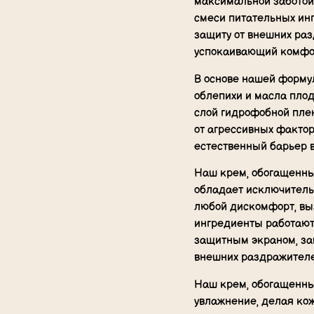
максимальной заботой
смеси питательных ин
защиту от внешних ра
успокаивающий комфо
В основе нашей форм
облепихи и масла плод
слой гидрофобной пле
от агрессивных факто
естественный барьер в
Наш крем, обогащенны
обладает исключитель
любой дискомфорт, вы
ингредиенты работают 
защитным экраном, за
внешних раздражителе
Наш крем, обогащенны
увлажнение, делая кож