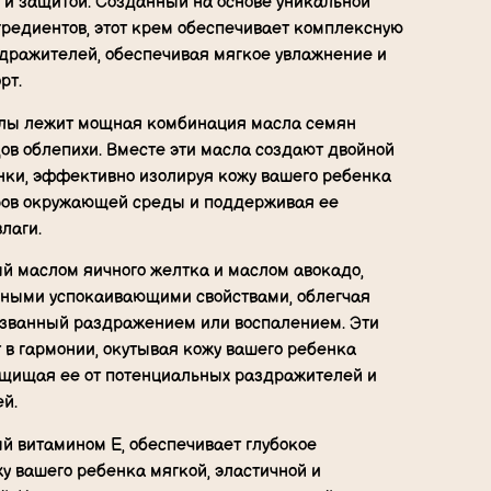
 и защитой. Созданный на основе уникальной
гредиентов, этот крем обеспечивает комплексную
здражителей, обеспечивая мягкое увлажнение и
рт.
улы лежит мощная комбинация масла семян
ов облепихи. Вместе эти масла создают двойной
нки, эффективно изолируя кожу вашего ребенка
ров окружающей среды и поддерживая ее
лаги.
й маслом яичного желтка и маслом авокадо,
ными успокаивающими свойствами, облегчая
званный раздражением или воспалением. Эти
в гармонии, окутывая кожу вашего ребенка
щищая ее от потенциальных раздражителей и
й.
й витамином Е, обеспечивает глубокое
у вашего ребенка мягкой, эластичной и