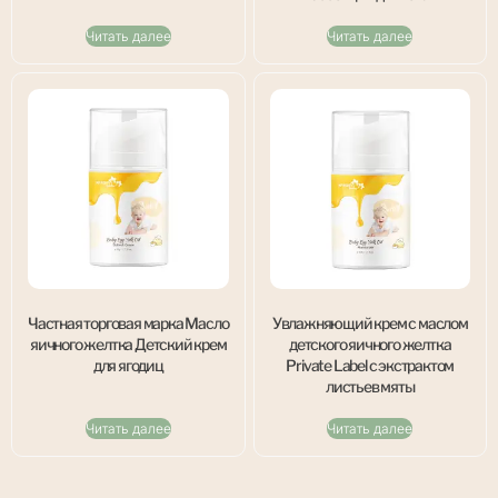
Читать далее
Читать далее
Частная торговая марка Масло
Увлажняющий крем с маслом
яичного желтка Детский крем
детского яичного желтка
для ягодиц
Private Label с экстрактом
листьев мяты
Читать далее
Читать далее