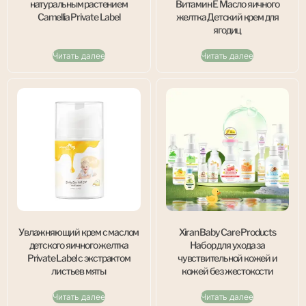
натуральным растением
Витамин Е Масло яичного
Camellia Private Label
желтка Детский крем для
ягодиц
Читать далее
Читать далее
Увлажняющий крем с маслом
Xiran Baby Care Products
детского яичного желтка
Набор для ухода за
Private Label с экстрактом
чувствительной кожей и
листьев мяты
кожей без жестокости
Читать далее
Читать далее