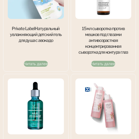
Private Label Натуральный
15 мл сыворотка против
увлажняющий детский гель
мешков под глазами
для душа с авокадо
антивозрастная
концентрированная
сыворотка для контура глаз
Читать далее
Читать далее