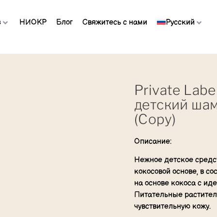
s
НИОКР
Блог
Свяжитесь с нами
Русский
Private Lab
детский шам
(Copy)
Описание:
Нежное детское средс
кокосовой основе, в с
на основе кокоса с ид
Питательные растител
чувствительную кожу.