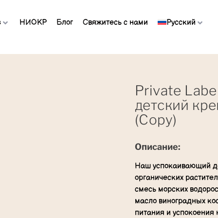
s
НИОКР
Блог
Свяжитесь с нами
Русский
Private Lab
детский кре
(Copy)
Описание:
Наш успокаивающий де
органических растите
смесь морских водорос
масло виноградных кос
питания и успокоения