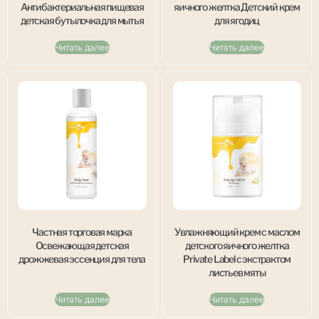
Антибактериальная пищевая
яичного желтка Детский крем
детская бутылочка для мытья
для ягодиц
Читать далее
Читать далее
Частная торговая марка
Увлажняющий крем с маслом
Освежающая детская
детского яичного желтка
дрожжевая эссенция для тела
Private Label с экстрактом
листьев мяты
Читать далее
Читать далее