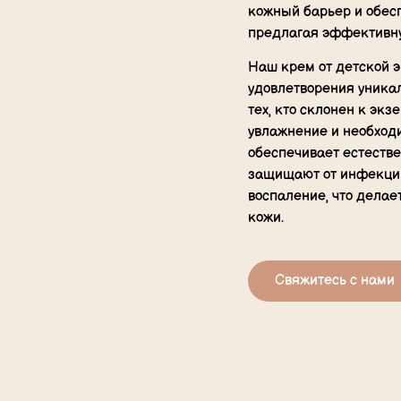
кожный барьер и обесп
предлагая эффективну
Наш крем от детской 
удовлетворения уника
тех, кто склонен к эк
увлажнение и необходи
обеспечивает естеств
защищают от инфекций
воспаление, что дела
кожи.
Свяжитесь с нами