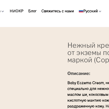
s
НИОКР
Блог
Свяжитесь с нами
Русский
Нежный крем
от экземы п
маркой (Cop
Описание:
Baby Eczema Cream, н
специально для нежно
маслом ши, кокосовым
кислотную мантию кожи
раздраженную кожу. Н