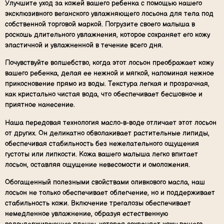
Улучшите уход за кожей вашего ребенка с помощью нашего
эксклюзивного веганского увлажняющего лосьона для тела под
собственной торговой маркой. Погрузите своего малыша в
роскошь длительного увлажнения, которое сохраняет его кожу
эластичной и увлажненной в течение всего дня.
Почувствуйте волшебство, когда этот лосьон преображает кожу
вашего ребенка, делая ее нежной и мягкой, напоминая нежное
прикосновение прямо из воды. Текстура легкая и прозрачная,
как кристально чистая вода, что обеспечивает бесшовное и
приятное нанесение.
Наша передовая технология масло-в-воде отличает этот лосьон
от других. Он деликатно обволакивает растительные липиды,
обеспечивая стабильность без нежелательного ощущения
густоты или липкости. Кожа вашего малыша легко впитает
лосьон, оставляя ощущение невесомости и омоложения.
Обогащенный полезными свойствами оливкового масла, наш
лосьон не только обеспечивает облегчение, но и поддерживает
стабильность кожи. Включение трегалозы обеспечивает
немедленное увлажнение, образуя естественную