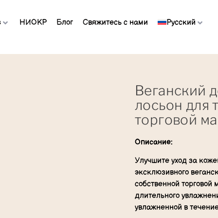
s
НИОКР
Блог
Свяжитесь с нами
Русский
Веганский 
лосьон для 
торговой ма
Описание:
Улучшите уход за кож
эксклюзивного веганс
собственной торговой 
длительного увлажнени
увлажненной в течение