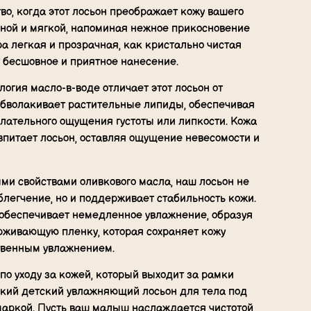
во, когда этот лосьон преображает кожу вашего
жной и мягкой, напоминая нежное прикосновение
ра легкая и прозрачная, как кристально чистая
т бесшовное и приятное нанесение.
огия масло-в-воде отличает этот лосьон от
 обволакивает растительные липиды, обеспечивая
лательного ощущения густоты или липкости. Кожа
питает лосьон, оставляя ощущение невесомости и
и свойствами оливкового масла, наш лосьон не
блегчение, но и поддерживает стабильность кожи.
обеспечивает немедленное увлажнение, образуя
рживающую пленку, которая сохраняет кожу
твенным увлажнением.
о уходу за кожей, который выходит за рамки
ский детский увлажняющий лосьон для тела под
маркой. Пусть ваш малыш наслаждается чистотой