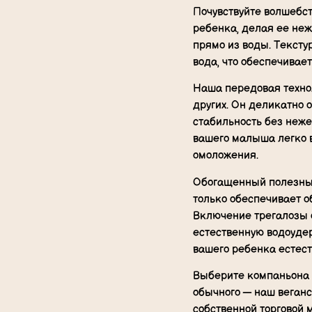
Почувствуйте волшебст
ребенка, делая ее не
прямо из воды. Тексту
вода, что обеспечивае
Наша передовая технол
других. Он деликатно
стабильность без неже
вашего малыша легко в
омоложения.
Обогащенный полезным
только обеспечивает о
Включение трегалозы 
естественную водоуде
вашего ребенка естес
Выберите компаньона п
обычного — наш веган
собственной торговой 