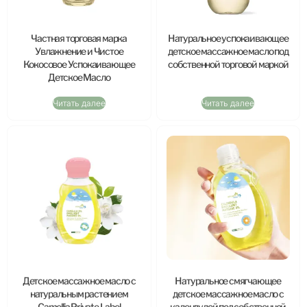
Частная торговая марка
Натуральное успокаивающее
Увлажнение и Чистое
детское массажное масло под
Кокосовое Успокаивающее
собственной торговой маркой
Детское Масло
Читать далее
Читать далее
Детское массажное масло с
Натуральное смягчающее
натуральным растением
детское массажное масло с
Camellia Private Label
календулой под собственной