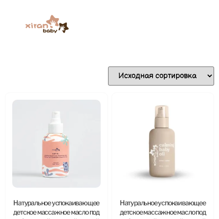
Натуральное успокаивающее
Натуральное успокаивающее
детское массажное масло под
детское массажное масло под