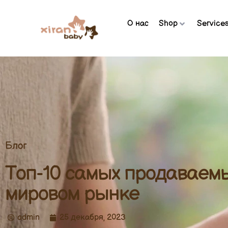
О нас
Shop
Service
Блог
Топ-10 самых продаваемы
мировом рынке
admin
25 декабря, 2023