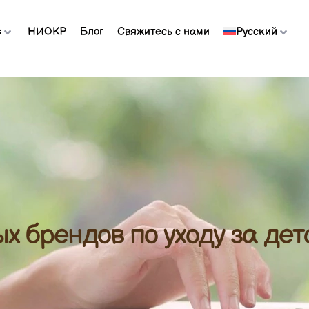
s
НИОКР
Блог
Свяжитесь с нами
Русский
х брендов по уходу за дет